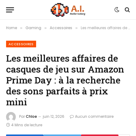
Home
Gaming
Accessoires
Les meilleures affaires de casques de jeu sur Amazon Prime Day : à la recherche des sons parfaits à prix mini
»
»
»
ACCESSOIRES
Les meilleures affaires de
casques de jeu sur Amazon
Prime Day : à la recherche
des sons parfaits à prix
mini
Par
Chloe
juin 12, 2026
Aucun commentaire
4 Mins de lecture